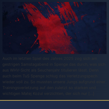
Auch im letzten Spiel des Jahres 2025 zog sich am
gestrigen Samstagabend in Spenge das durch, was sich
aus WHV-Sicht als Seuchenjahr titulieren lässt. Denn
auch beim TuS Spenge schlug das Verletzungspech
wieder voll zu. So mussten unsere Jungs aufgrund einer
Trainingsverletzung auf den zuletzt so starken und
wichtigen Matej Kozul verzichten, der sich nur […]