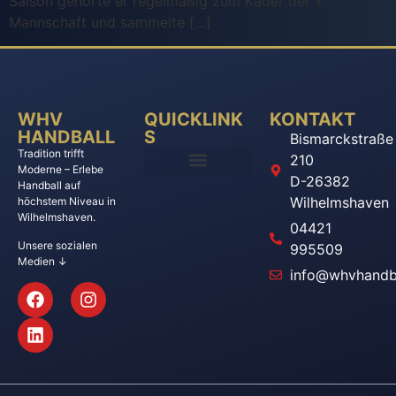
Saison gehörte er regelmäßig zum Kader der 1.
Mannschaft und sammelte […]
WHV
QUICKLINK
KONTAKT
HANDBALL
S
Bismarckstraße
Tradition trifft
210
Moderne – Erlebe
D-26382
Handball auf
Wilhelmshaven
höchstem Niveau in
Wilhelmshaven.
04421
Unsere sozialen
995509
Medien ↓
info@whvhandba