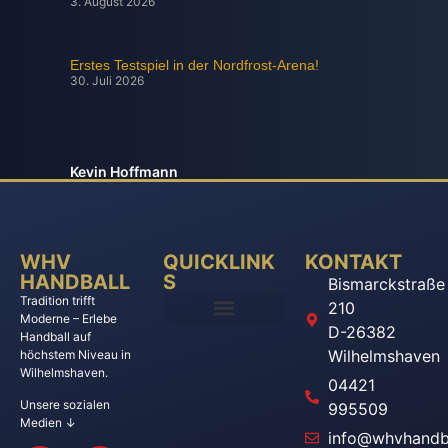
3. August 2026
Erstes Testspiel in der Nordfrost-Arena!
30. Juli 2026
Kevin Hoffmann
WHV
QUICKLINK
KONTAKT
HANDBALL
S
Bismarckstraße
Tradition trifft
210
Moderne – Erlebe
D-26382
Handball auf
Wilhelmshaven
höchstem Niveau in
Wilhelmshaven.
04421
Unsere sozialen
995509
Medien ↓
info@whvhandba