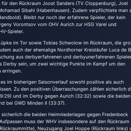
en für den Rückraum Joost Sanders (TV Cloppenburg), Joel
Mohamad Sibahi (Habenhausen). Zudem verpflichtete man 
dbold). Bleibt nur noch der erfahrene Spieler, der kein
Evgeny Vorontsov vom OHV Aurich zur HSG Varel und
HV-Spieler.
 Lüpke im Tor sowie Tobias Schwolow im Rückraum, die gr
zudem auch der ehemalige Nordhorner Kreisläufer Luca de B
schung aus derbyerfahrenen und derbyunerfahrenen Spieler
as Derby sein, um zwei wichtige Punkte im Kampf um den
 erringen.
es im bisherigen Saisonverlauf sowohl positive als auch
ssen. Zu den positiven Überraschungen zählen sicherlich d
:29) und im Derby gegen Aurich (32:32) sowie die beiden
nd bei GWD Minden II (33:37).
 sicherlich die beiden Heimniederlagen gegen Fredenbeck
). Aufpassen muss der WHV insbesondere auf den Rückraum
ückraummitte), Neuzugang Joel Hoppe (Rückraum links) 