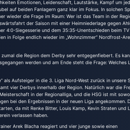
ichkeiten Emotionen, Leidenschaft, Lautstärke, Kampf um je
Jubel auf beiden Fanlagern ganz klar im Fokus. In solchen Sp
r wieder die Frage im Raum: Wer ist das Team in der Reg
uswärtsfahrt der Saison mit einer Heimniederlage gegen Ah
ner 4:0-Siegesserie und dem 35:35-Unentschieden beim TV
ien in Folge endlich wieder im „Wohnzimmer“ Nordfrost-Ar
 zumal die Region dem Derby sehr entgegenfiebert. Es ka
 ausgegangen werden und am Ende steht die Frage: Welches 
?
“ als Aufsteiger in die 3. Liga Nord-West zurück in unsere S
samt vier Derbys innerhalb der Region. Natürlich war die Fr
Meisterschaft in der Regionalliga, und die HSG ist mit sowo
ungen bei den Ergebnissen in der neuen Liga angekommen. 
rten, da mit Renke Bitter, Louis Kamp, Kevin Straten und 
erein verlassen haben.
ainer Arek Blacha reagiert und vier junge sowie einen