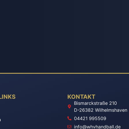
LINKS
KONTAKT
Bismarckstraße 210
n
D-26382 Wilhelmshaven
04421 995509
n
info@whvhandball.de