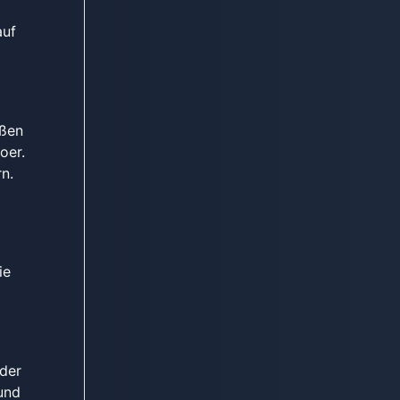
auf
oßen
oer.
n.
ie
 der
und