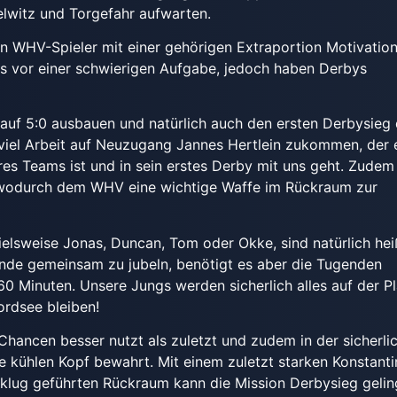
elwitz und Torgefahr aufwarten.
n WHV-Spieler mit einer gehörigen Extraportion Motivation
gs vor einer schwierigen Aufgabe, jedoch haben Derbys
 auf 5:0 ausbauen und natürlich auch den ersten Derbysieg
h viel Arbeit auf Neuzugang Jannes Hertlein zukommen, der 
es Teams ist und in sein erstes Derby mit uns geht. Zudem
 wodurch dem WHV eine wichtige Waffe im Rückraum zur
ielsweise Jonas, Duncan, Tom oder Okke, sind natürlich he
nde gemeinsam zu jubeln, benötigt es aber die Tugenden
0 Minuten. Unsere Jungs werden sicherlich alles auf der Pl
ordsee bleiben!
Chancen besser nutzt als zuletzt und zudem in der sicherli
 kühlen Kopf bewahrt. Mit einem zuletzt starken Konstanti
klug geführten Rückraum kann die Mission Derbysieg gelin