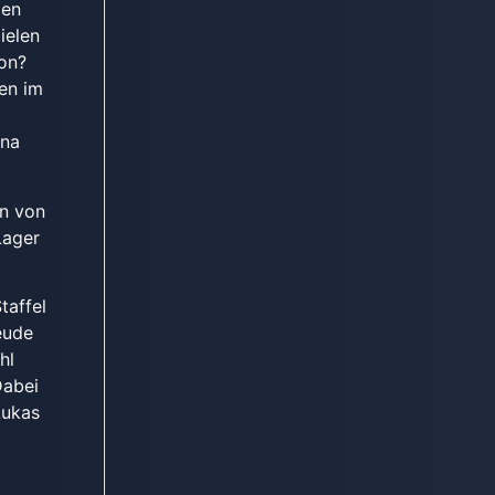
den
ielen
ion?
len im
ena
nn von
Lager
taffel
eude
hl
Dabei
Lukas