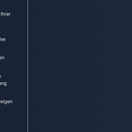
Ihrer
Der
en
e
ang
zeigen