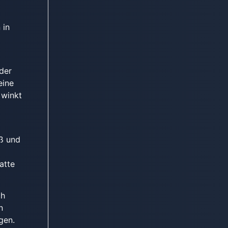
 in
 der
eine
 winkt
iß und
atte
ch
n
gen.