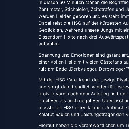
In diesen 60 Minuten stehen die Begriffl
Zentimeter, Sticheleien, Zeitstrafen und 
werden Helden geboren und es steht imme
Dabei reist die HSG auf der kürzesten A
Gepäck an, während unsere Jungs mit ei
Bissendorf-Holte nach drei Auswärtspart
auflaufen.
Spannung und Emotionen sind garantiert,
einer vollen Halle mit vielen Gästefans
ruft am Ende „Derbysieger, Derbysieger“
Mit der HSG Varel kehrt der „ewige Rivale
und sorgt damit endlich wieder für insge
groß in Varel nach dem Aufstieg und der 
positiven als auch negativen Überrasch
musste die HSG einen kleinen Umbruch sta
Kalafut Säulen und Leistungsträger den V
Hierauf haben die Verantwortlichen um Tr