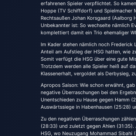
erfahrenen Spieler verpflichtet. So kam
Hoppe (TV Schiffdorf) und Spielmacher 
Rechtsaußen Johan Korsgaard (Aalborg Han
Unbekannter ist: So wechselte nämlich 
komplettiert damit ein Trio ehemaliger W
Im Kader stehen nämlich noch Frederick
Anteil am Aufstieg der HSG hatten, wie 
Somit verfügt die HSG über eine gute Mi
Trotzdem werden alle Spieler heiß auf d
Klassenerhalt, vergoldet als Derbysieg, zu
Apropos Saison: Wie schon erwähnt, gab 
negative Überraschungen bei den Ergebni
Unentschieden zu Hause gegen Hamm (29
Auswärtssiege in Habenhausen (25:28) u
Zu den negativen Überraschungen zählen
(28:33) und zuletzt gegen Ahlen (31:35
HSG, wo Neuzugang Mohammad Sibahi (R