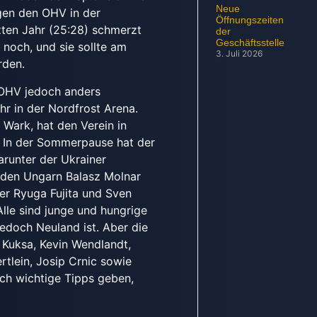
Neue
gen den OHV in der
Öffnungszeiten
zten Jahr (25:28) schmerzt
der
Geschäftsstelle
 noch, und sie sollte am
3. Juli 2026
rden.
 OHV jedoch anders
ahr in der Nordfrost Arena.
 Wark, hat den Verein in
. In der Sommerpause hat der
arunter der Ukrainer
iden Ungarn Balasz Molnar
er Ryuga Fujita und Sven
Alle sind junge und hungrige
 jedoch Neuland ist. Aber die
 Kuksa, Kevin Wendlandt,
tlein, Josip Crnic sowie
ich wichtige Tipps geben,