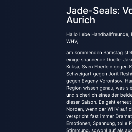
Jade-Seals: V
Aurich
Hallo liebe Handballfreunde,
WHV,
am kommenden Samstag ste
einige spannende Duelle: Ja
Kuksa, Sven Eberlein gegen 
Schweigart gegen Jorit Resh
gegen Evgeny Vorontsov. Han
Region wissen genau, was sie 
und sicherlich eines der beid
dieser Saison. Es geht erneut
Norden, wenn der WHV auf den
verspricht fast immer Dramati
Emotionen, Spannung, tolle 
Stimmung, sowohl auf als auc