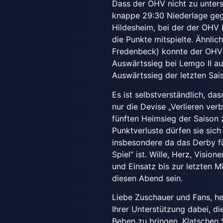
Dass der OHV nicht zu untersc
knappe 29:30 Niederlage geg
Hildesheim, bei der der OHV
die Punkte mitspielte. Ähnlic
Fredenbeck) konnte der OHV
Auswärtssieg bei Lemgo II au
Auswärtssieg der letzten Sai
Es ist selbstverständlich, d
nur die Devise „Verlieren ve
fünften Heimsieg der Saison 
Punktverluste dürfen sie sich 
insbesondere da das Derby fü
Spiel“ ist. Wille, Herz, Visio
und Einsatz bis zur letzten Min
diesen Abend sein.
Liebe Zuschauer und Fans, hel
Ihrer Unterstützung dabei, d
Beben zu bringen. Klatschen 