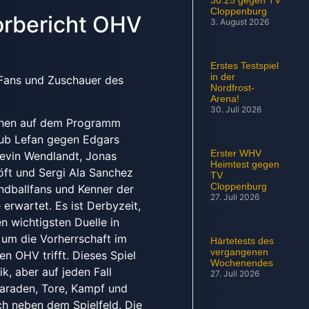
Cloppenburg
orbericht OHV
3. August 2026
Erstes Testspiel
in der
 Fans und Zuschauer des
Nordfrost-
Arena!
30. Juli 2026
hen auf dem Programm
kub Lefan gegen Edgars
Erster WHV
Kevin Wendlandt, Jonas
Heimtest gegen
öft und Sergi Ala Sanchez
TV
Cloppenburg
dballfans und Kenner der
27. Juli 2026
erwartet. Es ist Derbyzeit,
en wichtigsten Duelle in
 um die Vorherrschaft im
Härtetests des
vergangenen
 OHV trifft. Dieses Spiel
Wochenendes
k, aber auf jeden Fall
27. Juli 2026
Paraden, Tore, Kampf und
h neben dem Spielfeld. Die