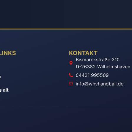
LINKS
KONTAKT
Bismarckstraße 210
n
D-26382 Wilhelmshaven
04421 995509
n
info@whvhandball.de
 alt