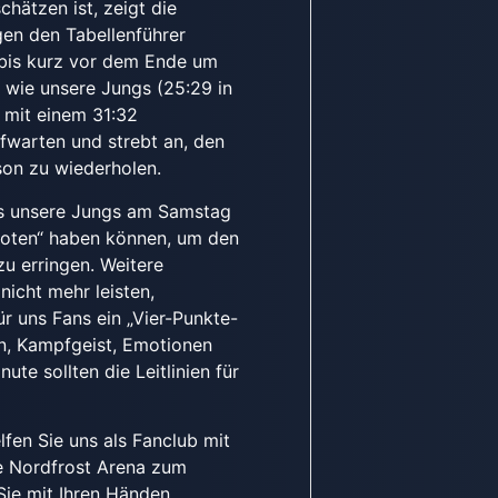
hätzen ist, zeigt die
en den Tabellenführer
 bis kurz vor dem Ende um
h wie unsere Jungs (25:29 in
 mit einem 31:32
fwarten und strebt an, den
son zu wiederholen.
ass unsere Jungs am Samstag
rboten“ haben können, um den
zu erringen. Weitere
nicht mehr leisten,
r uns Fans ein „Vier-Punkte-
nen, Kampfgeist, Emotionen
ute sollten die Leitlinien für
fen Sie uns als Fanclub mit
ie Nordfrost Arena zum
Sie mit Ihren Händen,