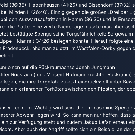
feld (36:35), Habenhausen (41:26) und Bissendorf (37:32) 
bei Minden II (26:40). Einzig gegen die großen „Drei der Li
 bei den Auswärtsauftritten in Hamm (36:30) und in Emsde
erer die Platte. Eine vierte Niederlage musste man überras
letzt bestätigte Spenge seine Torgefährlichkeit: So gewann
Lippe II klar mit 34:26 besiegen konnte. Hierauf folgte eine
n Fredenbeck, ehe man zuletzt im Westfalen-Derby gegen d
ehielt.
um einen auf die Rückraumachse Jonah Jungmann
chter Rückraum) und Vincent Hofmann (rechter Rückraum) 
 legen, die ihre Torgefahr zuletzt eindrucksvoll unter Bewe
mann ein erfahrener Torhüter zwischen den Pfosten, der ebe
.
f unser Team zu. Wichtig wird sein, die Tormaschine Spenge 
unserer Abwehr liegen wird. So kann man nur hoffen, dass 
ein zur Verfügung steht und zudem Jakub Lefan erneut ei
scht. Aber auch der Angriff sollte sich ein Beispiel an der 