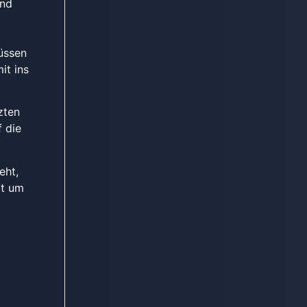
und
üssen
it ins
zten
 die
eht,
it um