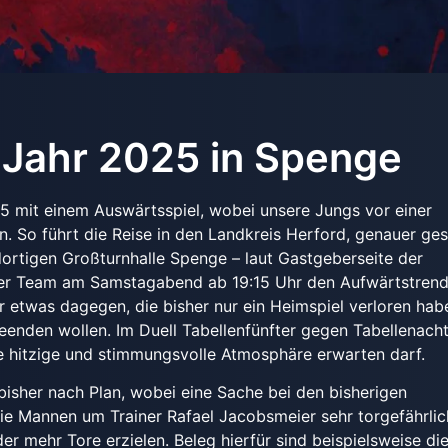
m Jahr 2025 in Spenge
 mit einem Auswärtsspiel, wobei unsere Jungs vor einer
n. So führt die Reise in den Landkreis Herford, genauer ge
dortigen Großturnhalle Spenge – laut Gastgeberseite der
nser Team am Samstagabend ab 19:15 Uhr den Aufwärtstren
r etwas dagegen, die bisher nur ein Heimspiel verloren hab
enden wollen. Im Duell Tabellenfünfter gegen Tabellenacht
e hitzige und stimmungsvolle Atmosphäre erwarten darf.
bisher nach Plan, wobei eine Sache bei den bisherigen
die Mannen um Trainer Rafael Jacobsmeier sehr torgefährli
er mehr Tore erzielen. Beleg hierfür sind beispielsweise di