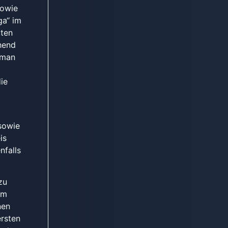
sowie
ga“ im
tten
chend
 man
ie
sowie
is
nfalls
zu
am
nen
ersten