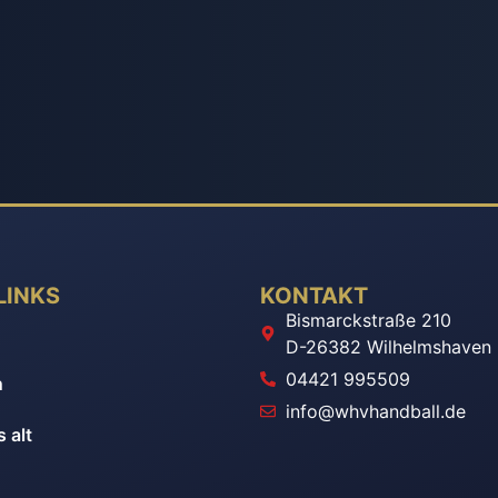
LINKS
KONTAKT
Bismarckstraße 210
n
D-26382 Wilhelmshaven
04421 995509
n
info@whvhandball.de
 alt