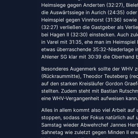
Heimsiege gegen Anderten (32:27), Biele
die Auswärtssiege in Aurich (24:35) oder 
Heimspiel gegen Vinnhorst (31:36) sowie
(32:27) verließen die Gastgeber als Verli
bei Hagen II (32:30) einstecken. Auch zu
in Varel mit 31:35, ehe man im Heimspiel 
etwas überraschende 35:32-Niederlage i
Ahlener SG klar mit 30:39 die Oberhand b
Besonderes Augenmerk sollte der WHV z
(Rückraummitte), Theodor Teuteberg (re
auf den starken Kreisläufer Gordon Graefe
stellten. Zudem steht mit Bastian Rutsch
eine WHV-Vergangenheit aufweisen kann
Alles in allem kommt also viel Arbeit au
stoppen, sodass der Fokus natürlich auf 
Samstag wieder Abwehrchef Jannes Hertl
Sahnetag wie zuletzt gegen Minden II erwi