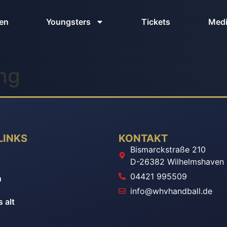
en
Youngsters
Tickets
Med
ng
LINKS
KONTAKT
Bismarckstraße 210
n
D-26382 Wilhelmshaven
04421 995509
n
info@whvhandball.de
 alt