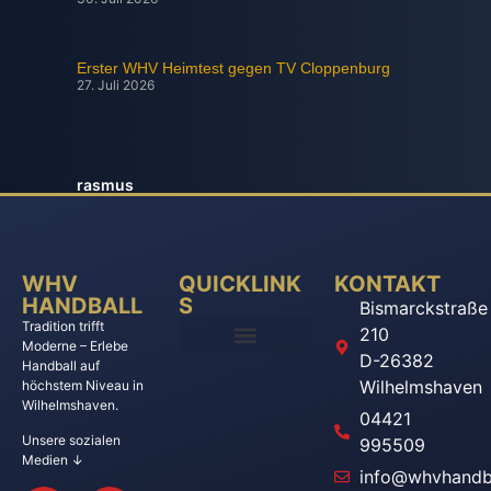
Erster WHV Heimtest gegen TV Cloppenburg
27. Juli 2026
rasmus
WHV
QUICKLINK
KONTAKT
HANDBALL
S
Bismarckstraße
Tradition trifft
210
Moderne – Erlebe
D-26382
Handball auf
Wilhelmshaven
höchstem Niveau in
Wilhelmshaven.
04421
Unsere sozialen
995509
Medien ↓
info@whvhandba