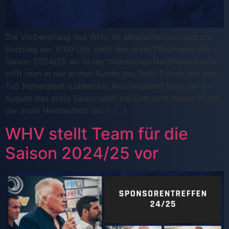
Die Vorbereitung des WHV ist abgeschlossen und am
Sonntag um 17:00 Uhr steht das erste Pflichtspiel der
Saison 2024/25 an. In der heimischen Nordfrost Arena
trifft man in der ersten Runde des DHB-Pokals auf den
TuS Nettelstedt-Lübbecke. Anschließend folgt am 31.
August das erste Saisonspiel bei Eintracht Hagen II, ehe
der erste Heimauftritt am 7. […]
WHV stellt Team für die
Saison 2024/25 vor