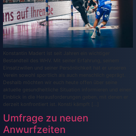
Konstantin Madert ist seit Jahren ein wichtiger
Bestandteil des WHV. Mit seiner Erfahrung, seinem
Einsatzwillen und seiner Persönlichkeit hat er unseren
Verein sowohl sportlich als auch menschlich geprägt.
Deshalb möchten wir euch heute offen über seine
aktuelle gesundheitliche Situation informieren und einen
Einblick in die Herausforderungen geben, mit denen er
derzeit konfrontiert ist. Konsti kämpft […]
Umfrage zu neuen
Anwurfzeiten