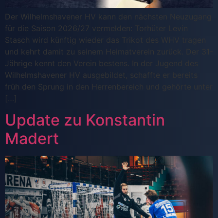
Der Wilhelmshavener HV kann den nächsten Neuzugang
für die Saison 2026/27 vermelden: Torhüter Levin
Stasch wird künftig wieder das Trikot des WHV tragen
und kehrt damit zu seinem Heimatverein zurück. Der 31-
Jährige kennt den Verein bestens. In der Jugend des
Wilhelmshavener HV ausgebildet, schaffte er bereits
früh den Sprung in den Herrenbereich und gehörte unter
[…]
Update zu Konstantin
Madert