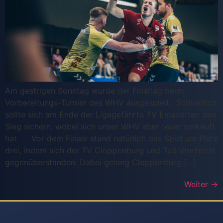
Am gestrigen Sonntag wurde der Finaltag beim
Vorbereitungs-Turnier des WHV ausgespielt. Schließlich
sollte sich am Ende der Ligagefährte TV Emsdetten den
Sieg sichern, wobei sich unser WHV aber teuer verkauft
hat. Vor dem Finale stand natürlich das Spiel um Platz
drei, indem sich der TV Cloppenburg und TuS Vinnhorst
gegenüberstanden. Dabei gelang Cloppenburg […]
Weiter
→