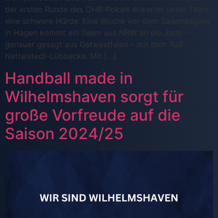
der ersten Runde des DHB-Pokals erwartet unser Team
eine schwere Hürde: Eine Woche vor dem Saisonbeginn
in Hagen kommt ein Team aus NRW an die Jade –
genauer gesagt aus Ostwestfalen – mit dem TuS
Nettelstedt-Lübbecke. Mit […]
Handball made in
Wilhelmshaven sorgt für
große Vorfreude auf die
Saison 2024/25