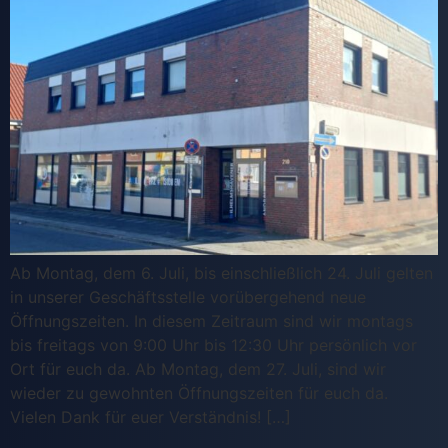
Ab Montag, dem 6. Juli, bis einschließlich 24. Juli gelten
in unserer Geschäftsstelle vorübergehend neue
Öffnungszeiten. In diesem Zeitraum sind wir montags
bis freitags von 9:00 Uhr bis 12:30 Uhr persönlich vor
Ort für euch da. Ab Montag, dem 27. Juli, sind wir
wieder zu gewohnten Öffnungszeiten für euch da.
Vielen Dank für euer Verständnis! […]