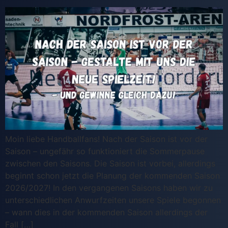
Moin liebe Handballfans! Nach der Saison ist vor der
Saison – ungefähr so funktioniert die Sommerpause
zwischen den Saisons. Die Saison ist vorbei, allerdings
beginnt schon jetzt die Planung der kommenden Saison
2026/2027! In den vergangenen Saisons haben wir zu
unterschiedlichen Anwurfzeiten unsere Spiele begonnen
– wann dies in der kommenden Saison allerdings der
Fall […]