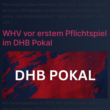
Hier beginnt jedes Heimspiel. Dein Platz auf der Tribüne
wird zum Mittelpunkt von Emotionen, Spannung und
echter Handballleidenschaft. Jeder Angriff, jeder Treffer
und […]
WHV vor erstem Pflichtspiel
im DHB Pokal
Am Sonntagabend um 17:00 Uhr startet unser WHV in
die neue Saison 2024/25 mit dem ersten Pflichtspiel. In