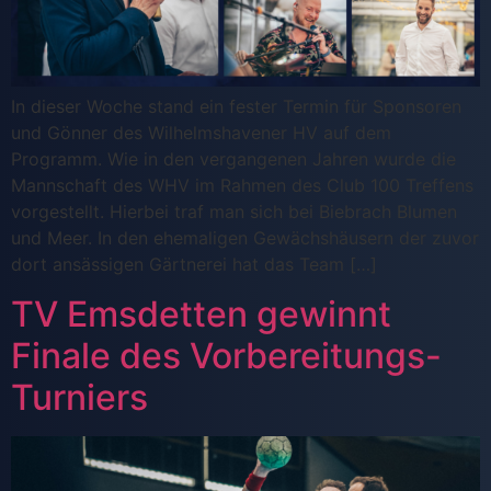
In dieser Woche stand ein fester Termin für Sponsoren
und Gönner des Wilhelmshavener HV auf dem
Programm. Wie in den vergangenen Jahren wurde die
Mannschaft des WHV im Rahmen des Club 100 Treffens
vorgestellt. Hierbei traf man sich bei Biebrach Blumen
und Meer. In den ehemaligen Gewächshäusern der zuvor
dort ansässigen Gärtnerei hat das Team […]
TV Emsdetten gewinnt
Finale des Vorbereitungs-
Turniers