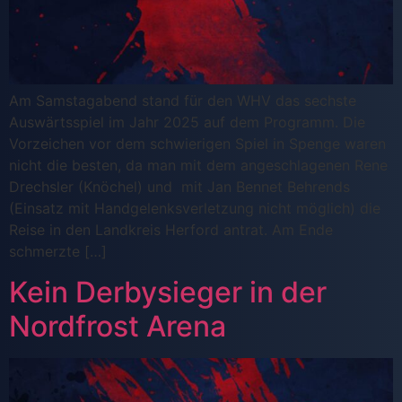
Am Samstagabend stand für den WHV das sechste
Auswärtsspiel im Jahr 2025 auf dem Programm. Die
Vorzeichen vor dem schwierigen Spiel in Spenge waren
nicht die besten, da man mit dem angeschlagenen Rene
Drechsler (Knöchel) und mit Jan Bennet Behrends
(Einsatz mit Handgelenksverletzung nicht möglich) die
Reise in den Landkreis Herford antrat. Am Ende
schmerzte […]
Kein Derbysieger in der
Nordfrost Arena