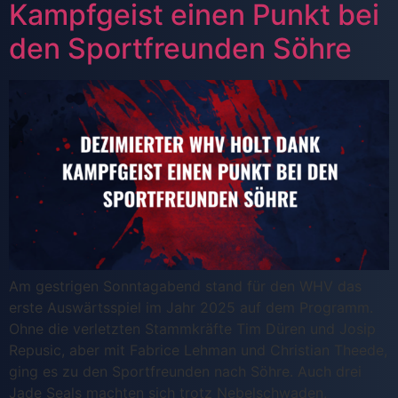
Kampfgeist einen Punkt bei
den Sportfreunden Söhre
Am gestrigen Sonntagabend stand für den WHV das
erste Auswärtsspiel im Jahr 2025 auf dem Programm.
Ohne die verletzten Stammkräfte Tim Düren und Josip
Repusic, aber mit Fabrice Lehman und Christian Theede,
ging es zu den Sportfreunden nach Söhre. Auch drei
Jade Seals machten sich trotz Nebelschwaden,