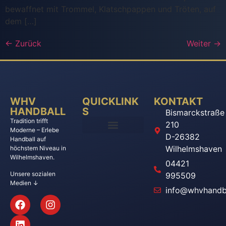
bewaffnet mit Trommel, Klatschpappen und Tröten, auf
dem […]
←
Zurück
Weiter
→
WHV
QUICKLINK
KONTAKT
HANDBALL
S
Bismarckstraße
Tradition trifft
210
Moderne – Erlebe
D-26382
Handball auf
Wilhelmshaven
höchstem Niveau in
Wilhelmshaven.
04421
Unsere sozialen
995509
Medien ↓
info@whvhandba