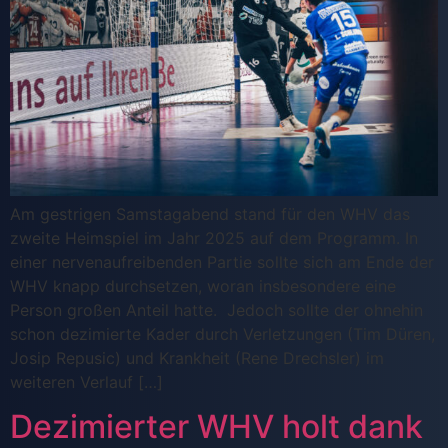
Am gestrigen Samstagabend stand für den WHV das
zweite Heimspiel im Jahr 2025 auf dem Programm. In
einer nervenaufreibenden Partie sollte sich am Ende der
WHV knapp durchsetzen, woran insbesondere eine
Person großen Anteil hatte. Jedoch sollte der ohnehin
schon dezimierte Kader durch Verletzungen (Tim Düren,
Josip Repusic) und Krankheit (Rene Drechsler) im
weiteren Verlauf […]
Dezimierter WHV holt dank