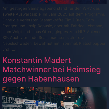
Am gestrigen Samstagabend stand für den WHV das
zweite Auswärtsspiel im Jahr 2025 auf dem Programm.
Ohne die verletzten Stammkräfte Tim Düren, Tom
Frangen und Josip Repusic, aber mit Fabrice Lehmann,
Liam Voigt und Linus Otten, ging es zum HLZ Ahlener
SG. Auch vier Jade Seals machten sich trotz
Nebelschwaden, bewaffnet mit Trommel, Klatschpappen
und […]
Konstantin Madert
Matchwinner bei Heimsieg
gegen Habenhausen