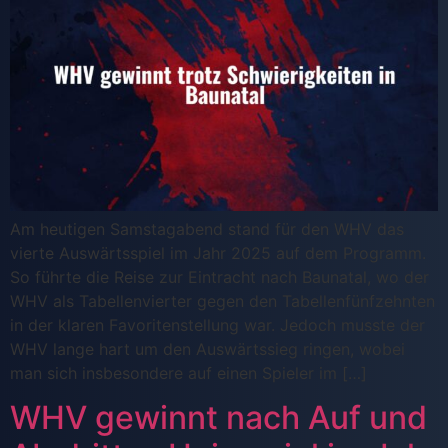
Am heutigen Samstagabend stand für den WHV das
vierte Auswärtsspiel im Jahr 2025 auf dem Programm.
So führte die Reise zur Eintracht nach Baunatal, wo der
WHV als Tabellenvierter gegen den Tabellenfünfzehnten
in der klaren Favoritenstellung war. Jedoch musste der
WHV lange hart um den Auswärtssieg ringen, wobei
man sich insbesondere auf einen Spieler im […]
WHV gewinnt nach Auf und