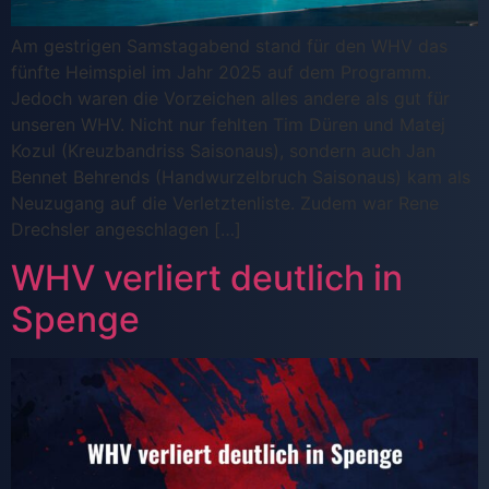
Am gestrigen Samstagabend stand für den WHV das
fünfte Heimspiel im Jahr 2025 auf dem Programm.
Jedoch waren die Vorzeichen alles andere als gut für
unseren WHV. Nicht nur fehlten Tim Düren und Matej
Kozul (Kreuzbandriss Saisonaus), sondern auch Jan
Bennet Behrends (Handwurzelbruch Saisonaus) kam als
Neuzugang auf die Verletztenliste. Zudem war Rene
Drechsler angeschlagen […]
WHV verliert deutlich in
Spenge