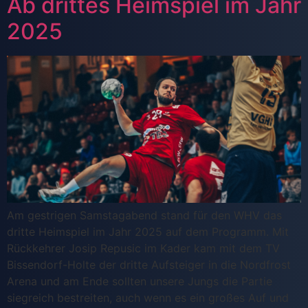
Ab drittes Heimspiel im Jahr
2025
Am gestrigen Samstagabend stand für den WHV das
dritte Heimspiel im Jahr 2025 auf dem Programm. Mit
Rückkehrer Josip Repusic im Kader kam mit dem TV
Bissendorf-Holte der dritte Aufsteiger in die Nordfrost
Arena und am Ende sollten unsere Jungs die Partie
siegreich bestreiten, auch wenn es ein großes Auf und