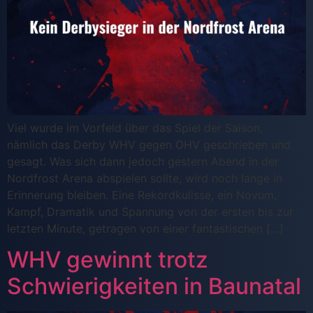
Viel wurde im Vorfeld über das Spiel der Saison,
nämlich das Derby WHV gegen OHV geschrieben und
gesagt. Was sich dann jedoch gestern Abend in der
Nordfrost Arena abspielen sollte, wird noch lange in
Erinnerung bleiben. Eine Rekordkulisse, ein Novum,
Kampf, Dramatik und Spannung von der ersten bis zur
letzten Minute, getragen von einer fantastischen […]
WHV gewinnt trotz
Schwierigkeiten in Baunatal